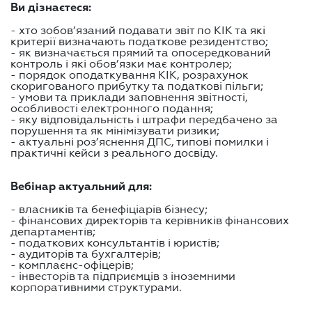
Ви дізнаєтеся:
- хто зобов’язаний подавати звіт по КІК та які
критерії визначають податкове резидентство;
- як визначається прямий та опосередкований
контроль і які обов’язки має контролер;
- порядок оподаткування КІК, розрахунок
скоригованого прибутку та податкові пільги;
- умови та приклади заповнення звітності,
особливості електронного подання;
- яку відповідальність і штрафи передбачено за
порушення та як мінімізувати ризики;
- актуальні роз’яснення ДПС, типові помилки і
практичні кейси з реального досвіду.
Вебінар актуальний для:
- власників та бенефіціарів бізнесу;
- фінансових директорів та керівників фінансових
департаментів;
- податкових консультантів і юристів;
- аудиторів та бухгалтерів;
- комплаєнс-офіцерів;
- інвесторів та підприємців з іноземними
корпоративними структурами.