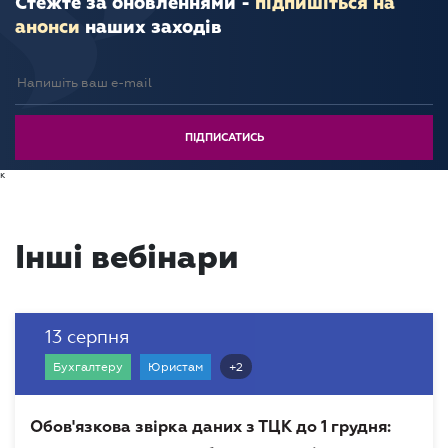
Стежте за оновленнями -
підпишіться на
анонси
наших заходів
к
Інші вебінари
13 серпня
+2
Бухгалтеру
Юристам
Обов'язкова звірка даних з ТЦК до 1 грудня: