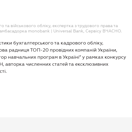
 та військового обліку, експертка з трудового права та
амбасадорка monobank | Universal Bank, Сервісу ВЧАСНО.
тики бухгалтерського та кадрового обліку,
ова радниця ТОП-20 провідних компаній України,
ор навчальних програм в Україні” у рамках конкурсу
ОН, авторка численних статей та ексклюзивних
ті.