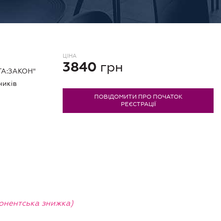
ЦIНА
грн
3840
ГА:ЗАКОН"
ників
ПОВІДОМИТИ ПРО ПОЧАТОК
РЕЄСТРАЦІЇ
бонентська знижка)