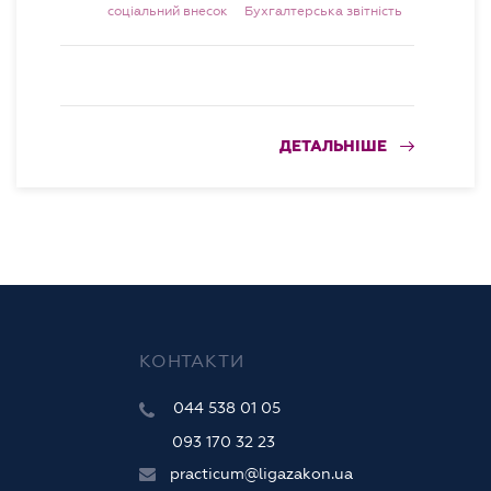
соціальний внесок
Бухгалтерська звітність
ДЕТАЛЬНІШЕ
КОНТАКТИ
044 538 01 05
093 170 32 23
practicum@ligazakon.ua