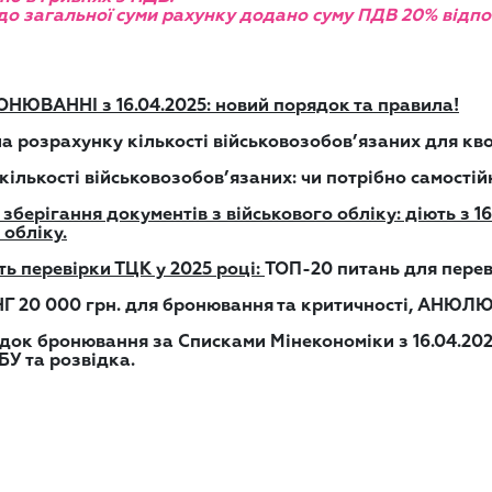
до загальної суми рахунку додано суму ПДВ 20% відпов
ОНЮВАННІ з 16.04.2025: новий порядок та правила!
а розрахунку кількості військовозобов’язаних для кв
ількості військовозобов’язаних: чи потрібно самості
 зберігання документів з військового обліку: діють з 
 обліку.
ь перевірки ТЦК у 2025 році:
ТОП-20 питань для перев
 20 000 грн. для бронювання та критичності, АНЮ
ок бронювання за Списками Мінекономіки з 16.04.2025
БУ та розвідка.