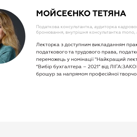
МОЙСЕЄНКО ТЕТЯНА
Податкова консультантка, аудиторка кадрового
бронювання, внутрішня консультантка mono, 
Лекторка з доступним викладанням прак
податкового та трудового права, податк
переможець у номінації "Найкращий лект
“Вибір бухгалтера – 2021” від ЛІГА:ЗАК
брошур за напрямом професійної творчос