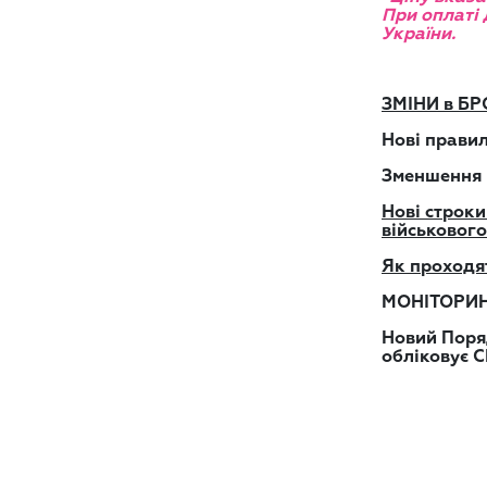
При оплаті 
України.
ЗМІНИ в БР
Нові правил
Зменшення к
Нові строки
військового
Як проходят
МОНІТОРИНГ
Новий Поряд
обліковує С