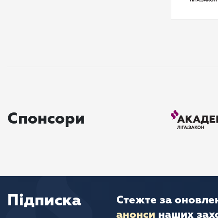
Спонсори
Підписка
Стежте за оновле
анонси
наших зах