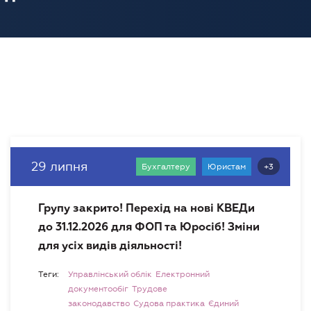
29 липня
+3
Бухгалтеру
Юристам
Групу закрито! Перехід на нові КВЕДи
до 31.12.2026 для ФОП та Юросіб! Зміни
для усіх видів діяльності!
Теги:
Управлінський облік
Електронний
документообіг
Трудове
законодавство
Судова практика
Єдиний