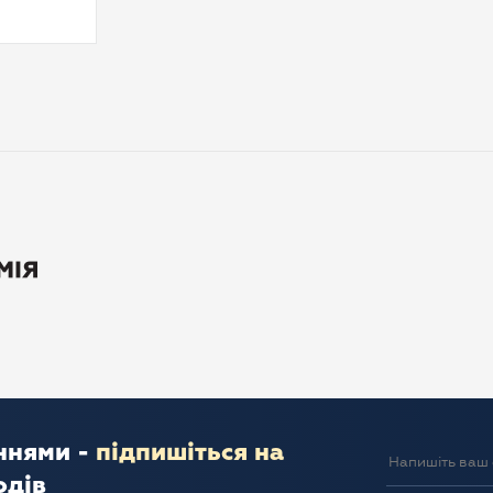
ннями -
підпишіться на
одів