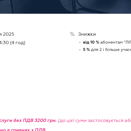
я 2025
Знижки
абонентам "ЛI
4:30 (4 год)
від 10 %
для 2 і більше учас
5 %
(до цієї суми застосовується а
слуги без ПДВ 3200 грн.
но в гривнях з ПДВ.