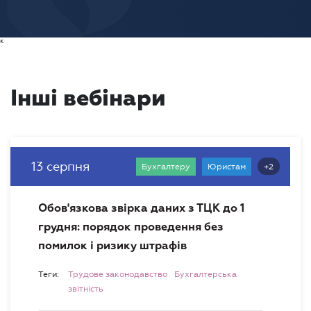
к
Інші вебінари
13 серпня
+2
Бухгалтеру
Юристам
Обов'язкова звірка даних з ТЦК до 1
грудня: порядок проведення без
помилок і ризику штрафів
Теги:
Трудове законодавство
Бухгалтерська
звітність