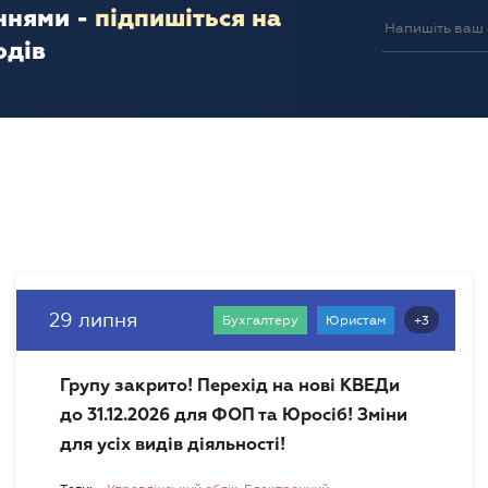
ннями -
підпишіться на
одів
29 липня
+3
Бухгалтеру
Юристам
Групу закрито! Перехід на нові КВЕДи
до 31.12.2026 для ФОП та Юросіб! Зміни
для усіх видів діяльності!