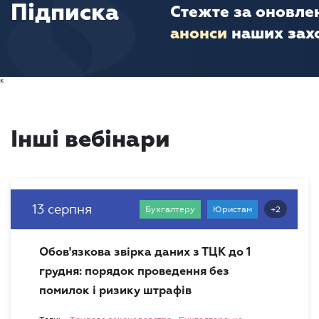
Підписка
Стежте за оновле
анонси
наших зах
к
Інші вебінари
13 серпня
+2
Бухгалтеру
Юристам
Обов'язкова звірка даних з ТЦК до 1
грудня: порядок проведення без
помилок і ризику штрафів