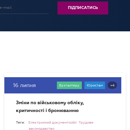
16 липня
+4
Бухгалтеру
Юристам
Зміни по військовому обліку,
критичності і бронюванню
Теги:
Електронний документообіг
Трудове
законодавство