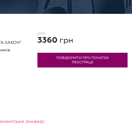
ЦIНА
грн
3360
ГА:ЗАКОН"
ників
ПОВІДОМИТИ ПРО ПОЧАТОК
РЕЄСТРАЦІЇ
бонентська знижка)