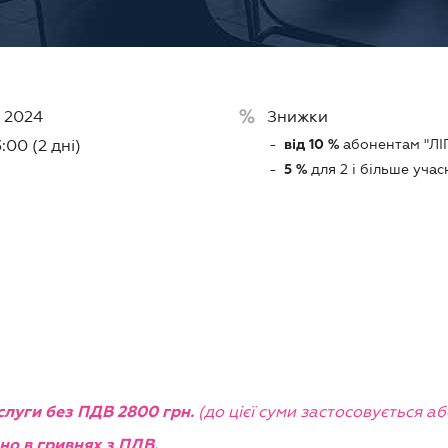
 2024
Знижки
абонентам "ЛI
3:00 (2 дні)
від 10 %
для 2 і більше учас
5 %
(до цієї суми застосовується а
слуги без ПДВ 2800 грн.
но в гривнях з ПДВ.