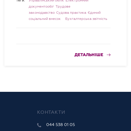
Теги:
Управлінський облік
Електронний
документообіг
Трудове
законодавство
Судова практика
Єдиний
соціальний внесок
Бухгалтерська звітність
ДЕТАЛЬНІШЕ
КОНТАКТИ
044 538 01 05