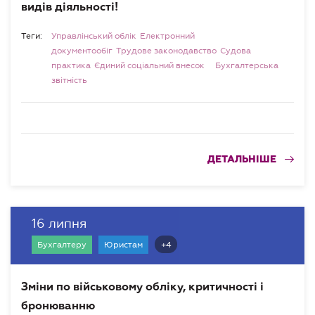
видів діяльності!
Теги:
Управлінський облік
Електронний
документообіг
Трудове законодавство
Судова
практика
Єдиний соціальний внесок
Бухгалтерська
звітність
ДЕТАЛЬНІШЕ
16 липня
+4
Бухгалтеру
Юристам
Зміни по військовому обліку, критичності і
бронюванню