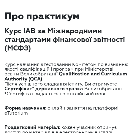
Про практикум
Курс ІАВ за Міжнародними
стандартами фінансової звітності
(МСФЗ)
Курс навчання атестований Комітетом по визнанню
якості кваліфікацій і програм при Міністерстві
освіти Великобританії
Qualification and Curriculum
Authority (QCA)
Після успішного сладання іспиту, Ви отримуєте
Великобританії.
Сертифікат* державного зразка
*Сертифікат видається на англійській мові.
онлайн заняття на платформі
Форма навчання:
eTutorium
кожен учасник отримує
Роздатковий матеріал:
доступ до матеріалів в електронному вигляді